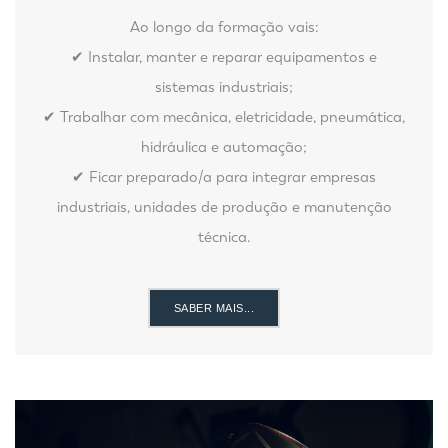
Ao longo da formação vais:
✔ Instalar, manter e reparar equipamentos e
sistemas industriais;
✔ Trabalhar com mecânica, eletricidade, pneumática,
hidráulica e automação;
✔ Ficar preparado/a para integrar empresas
industriais, unidades de produção e manutenção
técnica.
SABER MAIS...