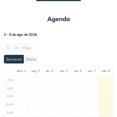
Agenda
2 – 8 de ago. de 2026
Hoje
Semanal
Diária
dom., 2
seg., 3
ter., 4
qua., 5
qui., 6
sex., 7
sáb., 8
7:00
8:00
9:00
10:00
11:00