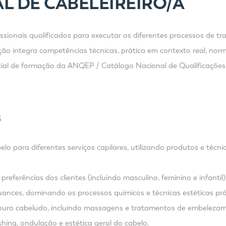
L DE CABELEIREIRO/A
fissionais qualificados para executar os diferentes processos de 
ção integra competências técnicas, prática em contexto real, no
ncial de formação da ANQEP / Catálogo Nacional de Qualificações
S
lo para diferentes serviços capilares, utilizando produtos e téc
referências dos clientes (incluindo masculino, feminino e infantil)
uances, dominando os processos químicos e técnicas estéticas pró
couro cabeludo, incluindo massagens e tratamentos de embeleza
ushing, ondulação e estética geral do cabelo.