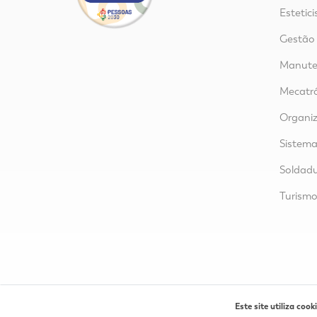
Estetici
Gestão
Manuten
Mecatr
Organi
Sistem
Soldad
Turism
Este site utiliza cooki
Ru