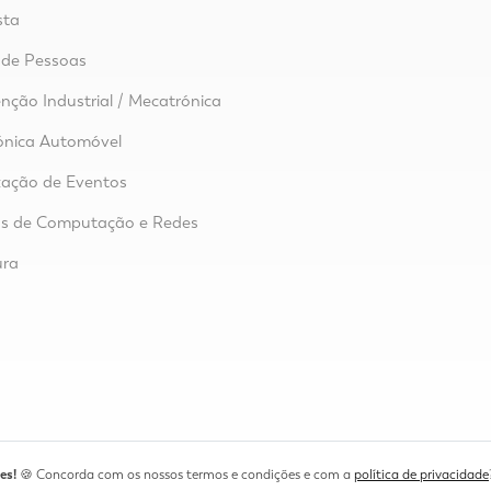
sta
 de Pessoas
ção Industrial / Mecatrónica
ónica Automóvel
zação de Eventos
as de Computação e Redes
ura
o
es!
🍪 Concorda com os nossos termos e condições e com a
política de privacidade
a do Matadouro, n.º 22, 3080-014 Figueira da Foz
geral@ep