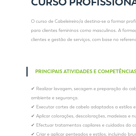
CURSO PROFISSIONA
O curso de Cabeleireiro/a destina‑se a formar pro
para clientes femininos como masculinos. A forma
clientes e gestão de serviços, com base no refere
PRINCIPAIS ATIVIDADES E COMPETÊNCIA
✔ Realizar lavagem, secagem e preparação do cabe
ambiente e segurança.
✔ Executar cortes de cabelo adaptados a estilos e p
✔ Aplicar colorações, descolorações, madeixas e n
✔ Efectuar tratamentos capilares e cuidados do 
✔ Criar e aplicar penteados e estilos, incluindo br