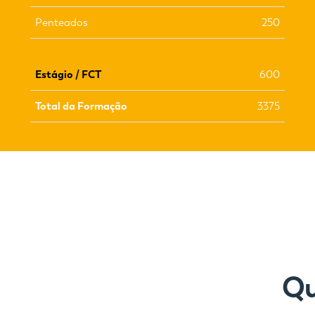
Penteados
250
Estágio / FCT
600
Total da Formação
3375
Qu