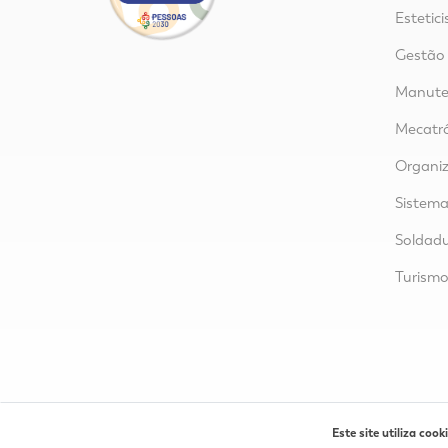
Estetici
Gestão
Manuten
Mecatr
Organi
Sistem
Soldad
Turism
Este site utiliza cooki
Ru