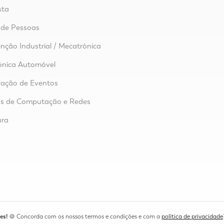
sta
 de Pessoas
ção Industrial / Mecatrónica
ónica Automóvel
zação de Eventos
as de Computação e Redes
ura
o
es!
🍪 Concorda com os nossos termos e condições e com a
política de privacidade
a do Matadouro, n.º 22, 3080-014 Figueira da Foz
geral@ep