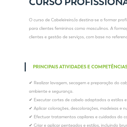
CURSO PROFISSIONA
O curso de Cabeleireiro/a destina‑se a formar pro
para clientes femininos como masculinos. A forma
clientes e gestão de serviços, com base no refere
PRINCIPAIS ATIVIDADES E COMPETÊNCIA
✔ Realizar lavagem, secagem e preparação do cabe
ambiente e segurança.
✔ Executar cortes de cabelo adaptados a estilos e p
✔ Aplicar colorações, descolorações, madeixas e n
✔ Efectuar tratamentos capilares e cuidados do 
✔ Criar e aplicar penteados e estilos, incluindo br