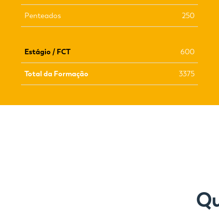
Penteados
250
Estágio / FCT
600
Total da Formação
3375
Qu