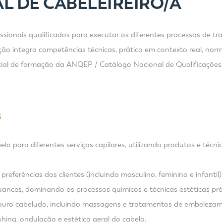
L DE CABELEIREIRO/A
fissionais qualificados para executar os diferentes processos de 
ção integra competências técnicas, prática em contexto real, no
ncial de formação da ANQEP / Catálogo Nacional de Qualificações
S
lo para diferentes serviços capilares, utilizando produtos e téc
referências dos clientes (incluindo masculino, feminino e infantil)
uances, dominando os processos químicos e técnicas estéticas pró
couro cabeludo, incluindo massagens e tratamentos de embeleza
ushing, ondulação e estética geral do cabelo.