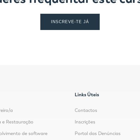
INSCREVE-TE JÁ
Links Úteis
reiro/a
Contactos
 e Restauração
Inscrições
lvimento de software
Portal das Denúncias