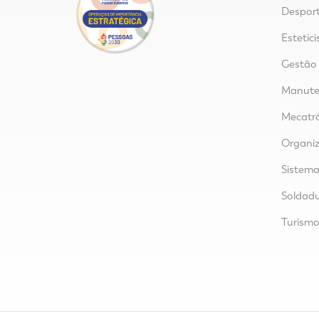
Despor
Estetici
Gestão
Manuten
Mecatr
Organi
Sistem
Soldad
Turism