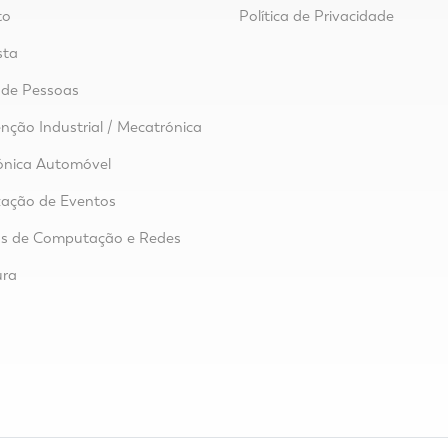
to
Política de Privacidade
sta
 de Pessoas
ção Industrial / Mecatrónica
ónica Automóvel
zação de Eventos
as de Computação e Redes
ura
o