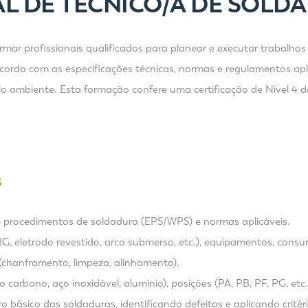
L DE TÉCNICO/A DE SOLD
rmar profissionais qualificados para planear e executar trabalho
acordo com as especificações técnicas, normas e regulamentos apl
elo ambiente. Esta formação confere uma certificação de Nível 
S
de procedimentos de soldadura (EPS/WPS) e normas aplicáveis.
G, eletrodo revestido, arco submerso, etc.), equipamentos, consu
 (chanframento, limpeza, alinhamento).
carbono, aço inoxidável, alumínio), posições (PA, PB, PF, PG, etc.)
o básico das soldaduras, identificando defeitos e aplicando critér