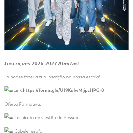
𝙄𝙣𝙨𝙘𝙧𝙞𝙘̧𝙤̃𝙚𝙨 𝟮𝟬𝟮𝟲-𝟮𝟬𝟮𝟳 𝘼𝙗𝙚𝙧𝙩𝙖𝙨!
Já podes fazer a tua inscrição na nossa escola!
Link:
https://forms.gle/U19Ks1wMijpcHPGr8
Oferta Formativa:
Técnico/a de Gestão de Pessoas
Cabeleireiro/a