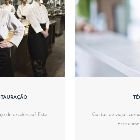
ESTAURAÇÃO
TÉ
ço de excelência? Este
Gostas de viajar, com
Este curs