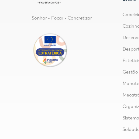
Cabelei
Sonhar - Focar - Concretizar
Cozinha
Desenvo
Despor
Estetici
Gestão
Manuten
Mecatr
Organi
Sistem
Soldad