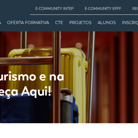
E-COMMUNITY INTEP
E-COMMUNITY EPFF
RE
A
OFERTA FORMATIVA
CTE
PROJETOS
ALUNOS
INSCRI
urismo e na
ça Aqui!