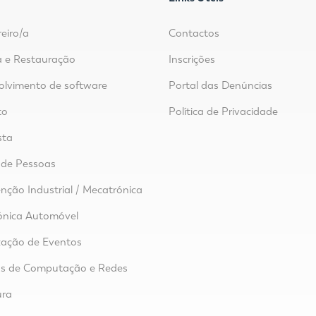
reiro/a
Contactos
 e Restauração
Inscrições
lvimento de software
Portal das Denúncias
to
Política de Privacidade
sta
 de Pessoas
ção Industrial / Mecatrónica
ónica Automóvel
zação de Eventos
as de Computação e Redes
ura